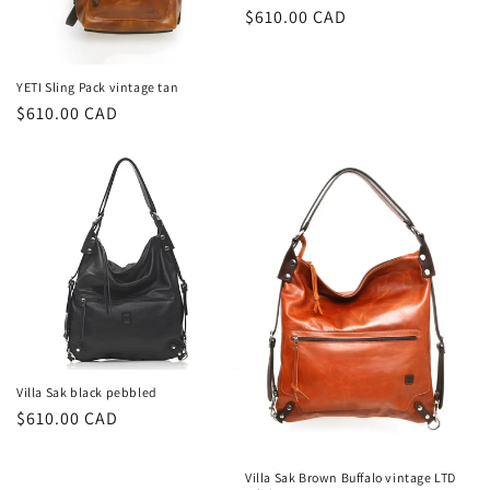
Prix
$610.00 CAD
habituel
YETI Sling Pack vintage tan
Prix
$610.00 CAD
habituel
Villa Sak black pebbled
Prix
$610.00 CAD
habituel
Villa Sak Brown Buffalo vintage LTD