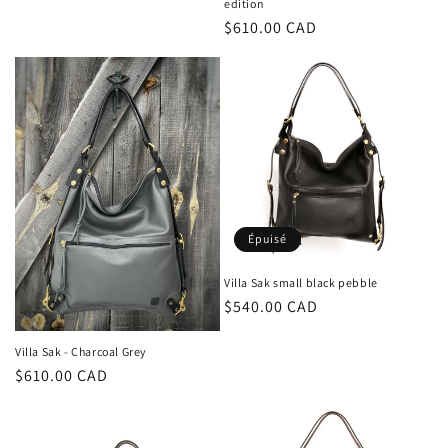
edition
Prix
$610.00 CAD
habituel
Épuisé
Villa Sak small black pebble
Prix
$540.00 CAD
habituel
Villa Sak - Charcoal Grey
Prix
$610.00 CAD
habituel