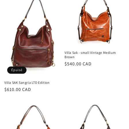
Villa Sak - small Vintage Medium
Brown
Prix
$540.00 CAD
habituel
Épuisé
Villa SAK Sangria LTD Edition
Prix
$610.00 CAD
habituel