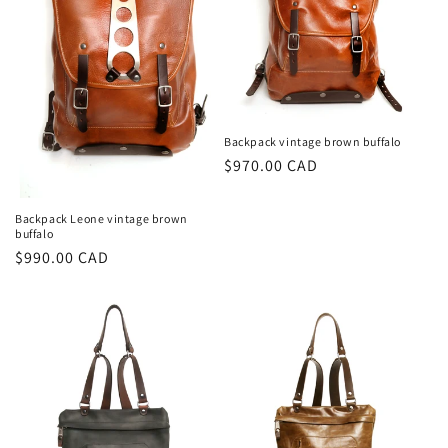
t
i
o
n
Backpack vintage brown buffalo
:
Prix
$970.00 CAD
habituel
Backpack Leone vintage brown
buffalo
Prix
$990.00 CAD
habituel