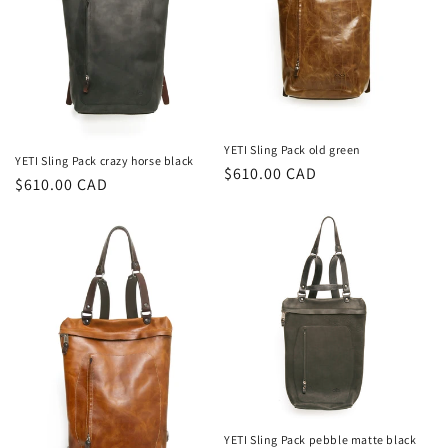
YETI Sling Pack old green
YETI Sling Pack crazy horse black
Prix
$610.00 CAD
Prix
$610.00 CAD
habituel
habituel
YETI Sling Pack pebble matte black