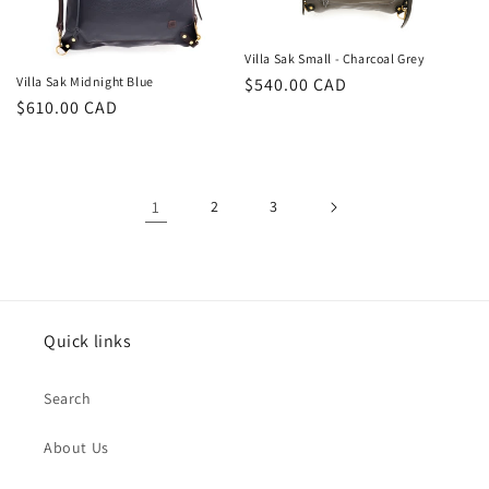
Villa Sak Small - Charcoal Grey
Villa Sak Midnight Blue
Prix
$540.00 CAD
Prix
$610.00 CAD
habituel
habituel
1
2
3
Quick links
Search
About Us